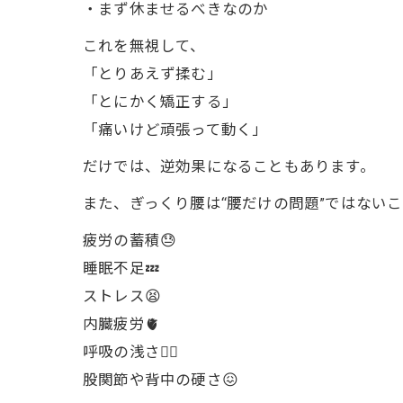
・まず休ませるべきなのか
これを無視して、
「とりあえず揉む」
「とにかく矯正する」
「痛いけど頑張って動く」
だけでは、逆効果になることもあります。
また、ぎっくり腰は“腰だけの問題”ではない
疲労の蓄積😓
睡眠不足💤
ストレス😫
内臓疲労🫀
呼吸の浅さ😮‍💨
股関節や背中の硬さ😖