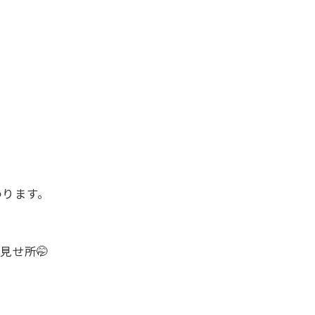
わります。
見せ所🤭