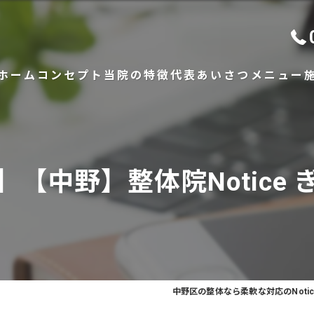
ホーム
コンセプト
当院の特徴
代表あいさつ
メニュー
骨格矯正
出張整体
【中野】整体院Notice
腰痛
肩こり
頭痛
中野区の整体なら柔軟な対応のNotic
手関節痛