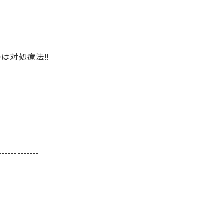
は対処療法‼️
-------------