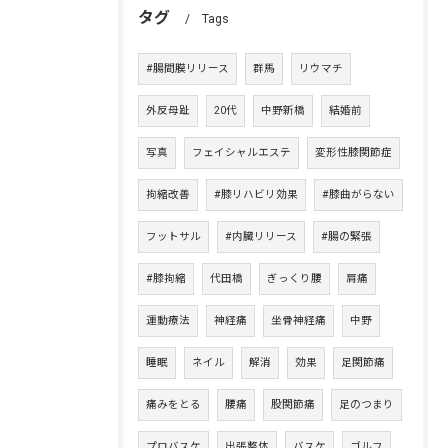
タグ
Tags
#腸間膜リリース
群馬
リウマチ
外反母趾
20代
中野新橋
結婚前
写真
フェイシャルエステ
変形性膝関節症
拘縮改善
#膝リハビリ効果
#膝曲がらない
フットサル
#内臓リリース
#腸の緊張
#膝拘縮
代田橋
ぎっくり腰
肩痛
運動療法
神経痛
坐骨神経痛
中野
睡眠
ネイル
解消
効果
足関節痛
痛みをとる
腰痛
股関節痛
足のつまり
プロバスケ
出張整体
バスケ
ゴルフ