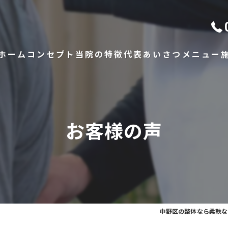
ホーム
コンセプト
当院の特徴
代表あいさつ
メニュー
骨格矯正
出張整体
お客様の声
腰痛
肩こり
頭痛
中野区の整体なら柔軟な対
手関節痛