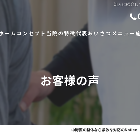
知人に紹介して
ホーム
コンセプト
当院の特徴
代表あいさつ
メニュー
骨格矯正
出張整体
お客様の声
腰痛
肩こり
頭痛
中野区の整体なら柔軟な対応のNotice
手関節痛